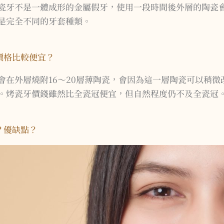
瓷牙不是一體成形的金屬假牙，使用一段時間後外層的陶瓷
是完全不同的牙套種類。
價格比較便宜？
會在外層燒附16～20層薄陶瓷，會因為這一層陶瓷可以稍
。烤瓷牙價錢雖然比全瓷冠便宜，但自然程度仍不及全瓷冠
？優缺點？