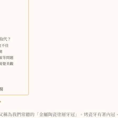
取代？
度不佳
開
過敏等問題
響視覺美觀
醫
？
又稱為我們常聽的「金屬陶瓷塗層牙冠」。烤瓷牙有著內冠