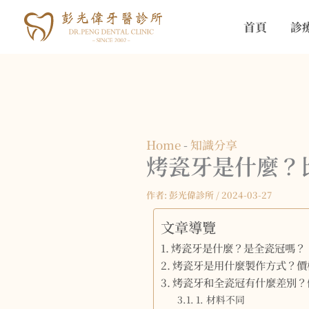
跳
首頁
診
至
主
要
內
容
Home
-
知識分享
烤瓷牙是什麼？
作者:
彭光偉診所
/
2024-03-27
文章導覽
烤瓷牙是什麼？是全瓷冠嗎？
烤瓷牙是用什麼製作方式？價
烤瓷牙和全瓷冠有什麼差別？
1. 材料不同