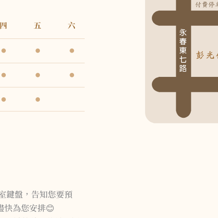
天室鍵盤，告知您要預
快為您安排😊