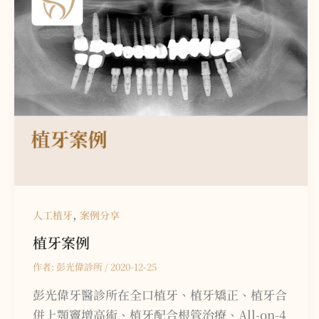
,
人工植牙
案例分享
植牙案例
作者:
彭光偉診所
/
2020-12-25
彭光偉牙醫診所在全口植牙、植牙矯正、植牙合
併上顎竇增高術、植牙配合根管治療、All-on-4