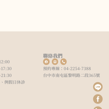
聯絡我們
F
L
P
12:00
a
i
h
c
n
o
-17:30
預約專線：04-2254-7388
e
e
n
b
e
o
-
-21:30
台中市南屯區黎明路二段365號
o
a
k
l
上、例假日休診
t