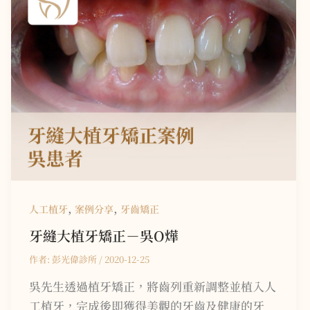
,
,
人工植牙
案例分享
牙齒矯正
牙縫大植牙矯正－
吳O燁
作者:
彭光偉診所
/
2020-12-25
吳先生透過植牙矯正，將齒列重新調整並植入人
工植牙，完成後即獲得美觀的牙齒及健康的牙