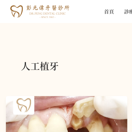
跳
首頁
診
至
主
要
內
容
人工植牙