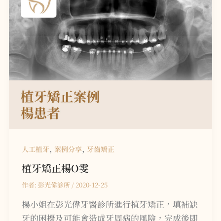
,
,
人工植牙
案例分享
牙齒矯正
植牙矯正
楊O雯
作者:
彭光偉診所
/
2020-12-25
楊小姐在彭光偉牙醫診所進行植牙矯正，填補缺
牙的困擾及可能會造成牙周病的風險，完成後即