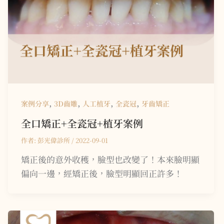
,
,
,
,
案例分享
3D齒雕
人工植牙
全瓷冠
牙齒矯正
全口矯正+全瓷冠+植牙
案例
作者:
彭光偉診所
/
2022-09-01
矯正後的意外收穫，臉型也改變了！本來臉明顯
偏向一邊，經矯正後，臉型明顯回正許多！