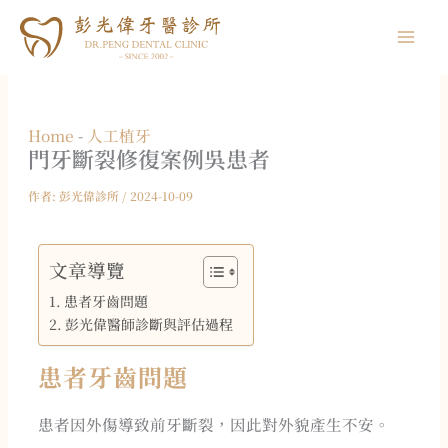
跳
至
主
要
內
Home
-
人工植牙
容
門牙斷裂修復案例
吳患者
作者:
彭光偉診所
/
2024-10-09
文章導覽
患者牙齒問題
彭光偉醫師診斷與評估過程
患者牙齒問題
患者因外傷導致前牙斷裂，因此對外貌產生不安。