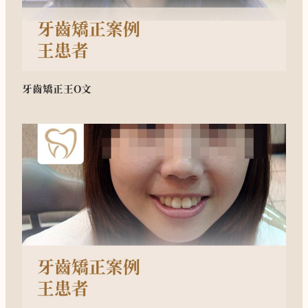
牙齒矯正
王O文