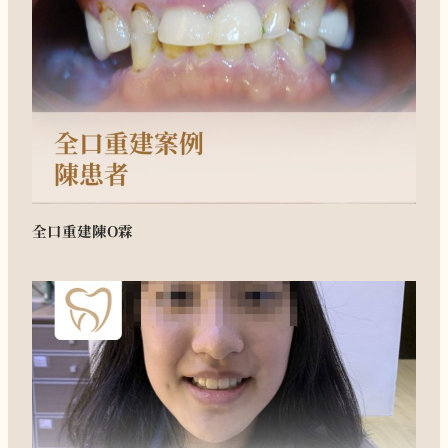
全口重建
陳O霖