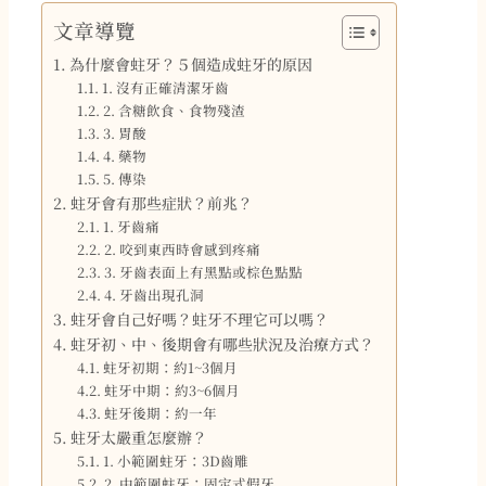
文章導覽
為什麼會蛀牙？５個造成蛀牙的原因
1. 沒有正確清潔牙齒
2. 含糖飲食、食物殘渣
3. 胃酸
4. 藥物
5. 傳染
蛀牙會有那些症狀？前兆？
1. 牙齒痛
2. 咬到東西時會感到疼痛
3. 牙齒表面上有黑點或棕色點點
4. 牙齒出現孔洞
蛀牙會自己好嗎？蛀牙不理它可以嗎？
蛀牙初、中、後期會有哪些狀況及治療方式？
蛀牙初期：約1~3個月
蛀牙中期：約3~6個月
蛀牙後期：約一年
蛀牙太嚴重怎麼辦？
1. 小範圍蛀牙：3D齒雕
2. 中範圍蛀牙：固定式假牙