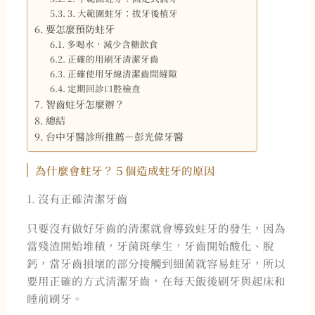
3. 大範圍蛀牙：拔牙後植牙
要怎麼預防蛀牙
多喝水，減少含糖飲食
正確的用刷牙清潔牙齒
正確使用牙線清潔齒間縫隙
定期回診口腔檢查
智齒蛀牙怎麼辦？
總結
台中牙醫診所推薦－彭光偉牙醫
為什麼會蛀牙？５個造成蛀牙的原因
1. 沒有正確清潔牙齒
只要沒有做好牙齒的清潔就會導致蛀牙的發生，因為
當殘渣開始堆積，牙菌斑孳生，牙齒開始酸化、脫
鈣，當牙齒損壞的部分接觸到細菌就容易蛀牙，所以
要用正確的方式清潔牙齒，在每天飯後刷牙與起床和
睡前刷牙。