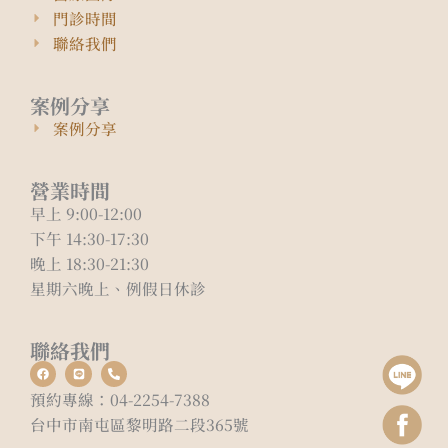
門診時間
聯絡我們
案例分享
案例分享
營業時間
早上 9:00-12:00
下午 14:30-17:30
晚上 18:30-21:30
星期六晚上、例假日休診
聯絡我們
F
L
P
a
i
h
c
n
o
預約專線：04-2254-7388
e
e
n
b
e
台中市南屯區黎明路二段365號
o
-
o
a