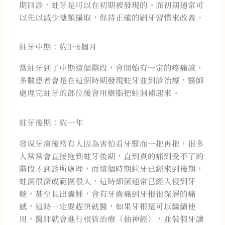
期回診，蛀牙是可以在初期被發現的。而初期通常可
以先以減少糖類攝取，保持正確的刷牙習慣來改善。
蛀牙中期：約3~6個月
當蛀牙到了中期這個階段，會開始有一定的疼痛感，
多數患者會是在這個時期發現蛀牙並到診治療，醫師
處理完蛀牙的部位後會用樹脂把蛀洞補起來。
蛀牙後期：約一年
發現牙痛後常有人因為害怕看牙醫而一拖再拖，很多
人常常會直接拖到蛀牙後期，直到真的痛到受不了的
階段才到診所處理，而這個時期蛀牙已經來到後期，
蛀洞很深或範圍很大，這時細菌通常已經入侵到牙
髓，甚至長出囊腫，會有牙齒痛到牙根很深層的痛
感，這時一定要趕快就醫，如果牙根還可以繼續使
用，醫師就會進行根管治療（抽神經），並裝假牙讓