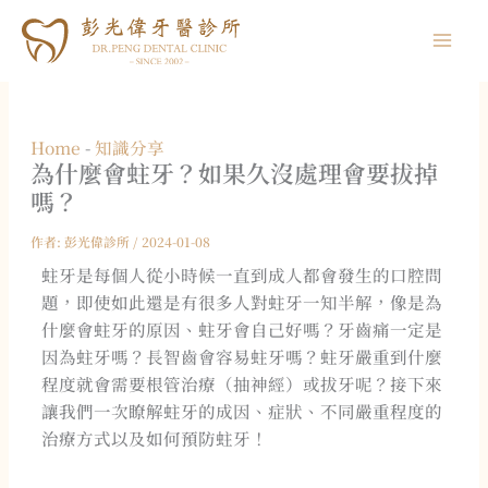
跳
至
主
要
內
Home
-
知識分享
容
為什麼會蛀牙？如果久沒處理會要拔掉
嗎？
作者:
彭光偉診所
/
2024-01-08
蛀牙是每個人從小時候一直到成人都會發生的口腔問
題，即使如此還是有很多人對蛀牙一知半解，像是為
什麼會蛀牙的原因、蛀牙會自己好嗎？牙齒痛一定是
因為蛀牙嗎？長智齒會容易蛀牙嗎？蛀牙嚴重到什麼
程度就會需要根管治療（抽神經）或拔牙呢？接下來
讓我們一次瞭解蛀牙的成因、症狀、不同嚴重程度的
治療方式以及如何預防蛀牙！