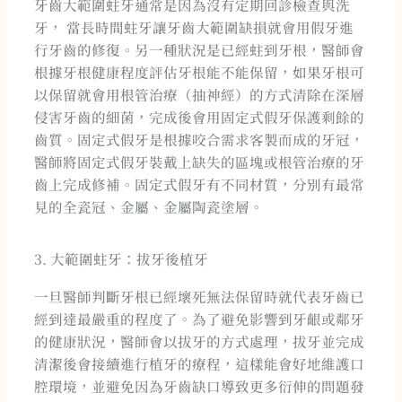
牙齒大範圍蛀牙通常是因為沒有定期回診檢查與洗
牙， 當長時間蛀牙讓牙齒大範圍缺損就會用假牙進
行牙齒的修復。另一種狀況是已經蛀到牙根，醫師會
根據牙根健康程度評估牙根能不能保留，如果牙根可
以保留就會用根管治療（抽神經）的方式清除在深層
侵害牙齒的細菌，完成後會用固定式假牙保護剩餘的
齒質。固定式假牙是根據咬合需求客製而成的牙冠，
醫師將固定式假牙裝戴上缺失的區塊或根管治療的牙
齒上完成修補。固定式假牙有不同材質，分別有最常
見的全瓷冠、金屬、金屬陶瓷塗層。
3. 大範圍蛀牙：拔牙後植牙
一旦醫師判斷牙根已經壞死無法保留時就代表牙齒已
經到達最嚴重的程度了。為了避免影響到牙齦或鄰牙
的健康狀況，醫師會以拔牙的方式處理，拔牙並完成
清潔後會接續進行植牙的療程，這樣能會好地維護口
腔環境，並避免因為牙齒缺口導致更多衍伸的問題發