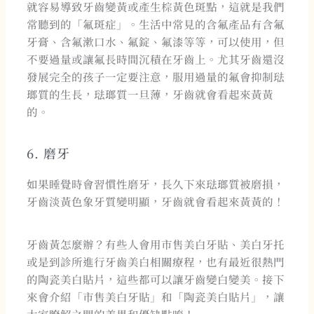
就容易導致牙齒變黃或產生棕黃色斑點，這就是我們
常聽到的「氟斑症」。生活中常見的含氟產品有含氟
牙膏、含氟漱口水、氟錠、氟漆等等，可以使用，但
不要過量或讓氟長時間沉積在牙齒上。尤其牙齒還沒
發展完全的孩子一定要注意，服用過量的氟會抑制琺
瑯質的生長，琺瑯質一旦薄，牙齒就會看起來黃黃
的。
6. 磨牙
如果睡覺時會習慣性磨牙，長久下來琺瑯質被磨損，
牙齒淡黃色象牙質變明顯，牙齒就會看起來黃黃的！
牙齒黃怎麼辦？有些人會用市售美白牙貼、美白牙托
或是到診所進行牙齒美白相關療程，也有最近很熱門
的陶瓷美白貼片，這些都可以讓牙齒變白變美。接下
來會介紹「市售美白牙貼」和「陶瓷美白貼片」，讓
大家瞭解之間的差異和優缺點唷！