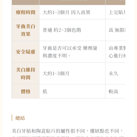
療程時間
大約1~3個月 因人而異
上完貼片後
牙齒美白
普通 約2~3個色階
高 無限制
效果
牙齒是否可以承受 藥劑量
由專業醫師評
安全疑慮
與濃度不明。
心進行療程
美白維持
大約1~3個月
永久
時間
價格
低
較高
總結
美白牙貼和陶瓷貼片的屬性很不同，優缺點也不同，