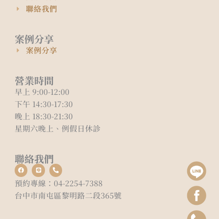
聯絡我們
案例分享
案例分享
營業時間
早上 9:00-12:00
下午 14:30-17:30
晚上 18:30-21:30
星期六晚上、例假日休診
聯絡我們
F
L
P
a
i
h
c
n
o
預約專線：04-2254-7388
e
e
n
b
e
台中市南屯區黎明路二段365號
o
-
o
a
k
l
t