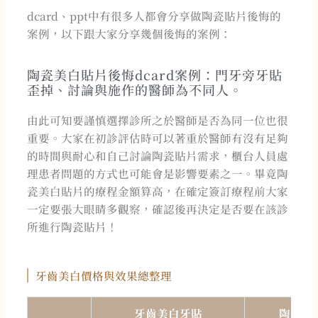
dcard、ppt中有很多人都會分享做陶瓷貼片後悔的
案例，以下跟大家分享幾個後悔的案例：
陶瓷美白貼片後悔dcard案例：門牙旁牙貼
歪掉、討論與施作的醫師為不同人。
由此可知要謹慎選擇診所之於醫師是否為同一位也很
重要。大家在初診評估時可以著重於醫師有沒有足夠
的時間與耐心和自己討論陶瓷貼片需求，櫃台人員處
理患者問題的方式也可能會是影響要素之一。畢竟陶
瓷美白貼片的療程金額算高，在確定簽訂療程前大家
一定要張大眼睛多觀察，確認後再決定是否要在該診
所進行陶瓷貼片！
牙齒美白價格與效果總整理
牙齒美白牙貼
陶瓷美