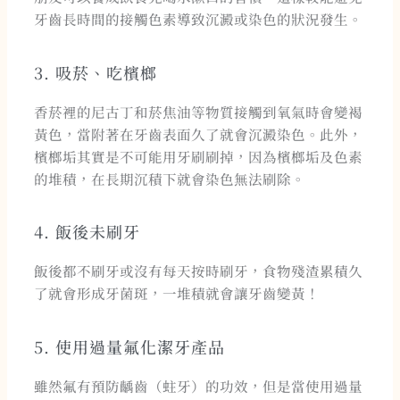
牙齒長時間的接觸色素導致沉澱或染色的狀況發生。
3. 吸菸、吃檳榔
香菸裡的尼古丁和菸焦油等物質接觸到氧氣時會變褐
黃色，當附著在牙齒表面久了就會沉澱染色。此外，
檳榔垢其實是不可能用牙刷刷掉，因為檳榔垢及色素
的堆積，在長期沉積下就會染色無法刷除。
4. 飯後未刷牙
飯後都不刷牙或沒有每天按時刷牙，食物殘渣累積久
了就會形成牙菌斑，一堆積就會讓牙齒變黃！
5. 使用過量氟化潔牙產品
雖然氟有預防齲齒（蛀牙）的功效，但是當使用過量