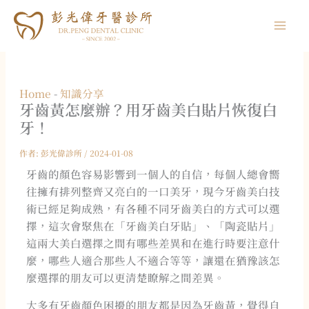
跳
至
主
要
內
Home
-
知識分享
容
牙齒黃怎麼辦？用牙齒美白貼片恢復白
牙！
作者:
彭光偉診所
/
2024-01-08
牙齒的顏色容易影響到一個人的自信，每個人總會嚮
往擁有排列整齊又亮白的一口美牙，現今牙齒美白技
術已經足夠成熟，有各種不同牙齒美白的方式可以選
擇，這次會聚焦在「牙齒美白牙貼」、「陶瓷貼片」
這兩大美白選擇之間有哪些差異和在進行時要注意什
麼，哪些人適合那些人不適合等等，讓還在猶豫該怎
麼選擇的朋友可以更清楚瞭解之間差異。
大多有牙齒顏色困擾的朋友都是因為牙齒黃，覺得自