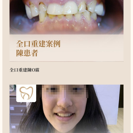
全口重建
陳O霖