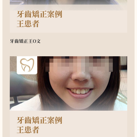
牙齒矯正
王O文