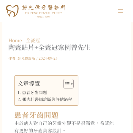
跳
至
主
要
內
Home
-
全瓷冠
容
陶瓷貼片+全瓷冠案例
曾先生
作者:
彭光偉診所
/
2024-09-25
文章導覽
患者牙齒問題
張志佳醫師診斷與評估過程
患者牙齒問題
由於病人對自己的牙齒外觀不是很滿意，希望能
有更好的牙齒美容設計。