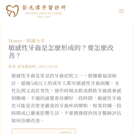
跳
至
主
要
內
Home
-
知識分享
容
敏感性牙齒是怎麼形成的？要怎麼改
善？
作者:
彭光偉診所
/
2025-10-15
敏感性牙齒是常見的牙齒症狀之一，根據衛福部統
計，超過5成以上的成年人都有敏感性牙齒困擾，女
性比例又高於男性，發作時喝冰飲或熱飲牙齒就會感
到酸痛，不適的感覺會持續好一段時間，敏感性牙齒
也可能是其他更嚴重的牙齒疾病開始，如果持續一段
時間或已嚴重影響生活，不要猶豫趕快找牙醫師評估
如何治療改善。