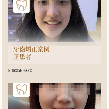
牙齒矯正
王O文