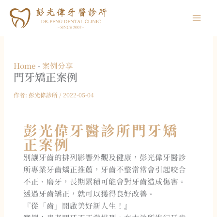
跳
至
主
要
內
Home
-
案例分享
容
門牙矯正
案例
作者:
彭光偉診所
/
2022-05-04
彭光偉牙醫診所門牙矯
正案例
別讓牙齒的排列影響外觀及健康，彭光偉牙醫診
所專業牙齒矯正推薦，牙齒不整常常會引起咬合
不正、磨牙，長期累積可能會對牙齒造成傷害。
透過牙齒矯正，就可以獲得良好改善。
『從「齒」開啟美好新人生！』