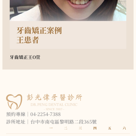
牙齒矯正
王O萱
預約專線｜04-2254-7388
診所地址｜台中市南屯區黎明路二段365號