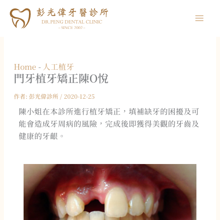
跳
至
主
要
內
Home
-
人工植牙
容
門牙植牙矯正
陳O悅
作者:
彭光偉診所
/
2020-12-25
陳小姐在本診所進行植牙矯正，填補缺牙的困擾及可
能會造成牙周病的風險，完成後即獲得美觀的牙齒及
健康的牙齦。