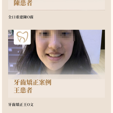
全口重建
陳O霖
牙齒矯正
王O文