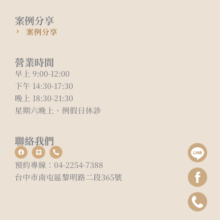
案例分享
案例分享
營業時間
早上 9:00-12:00
下午 14:30-17:30
晚上 18:30-21:30
星期六晚上、例假日休診
聯絡我們
F
L
P
a
i
h
c
n
o
預約專線：04-2254-7388
e
e
n
b
e
台中市南屯區黎明路二段365號
o
-
o
a
k
l
t