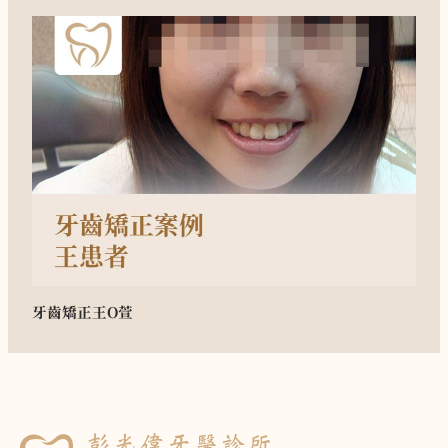
牙齒矯正
王O萱